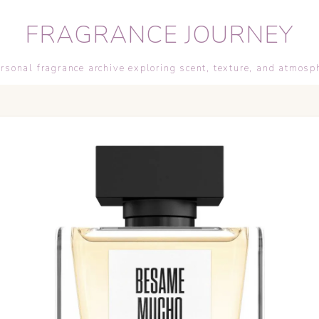
FRAGRANCE JOURNEY
rsonal fragrance archive exploring scent, texture, and atmosp