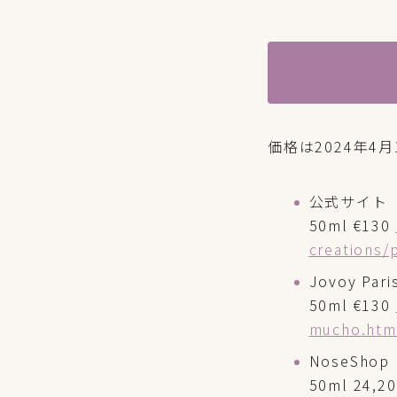
価格は2024年4
公式サイト
50ml €130
creations
Jovoy Pari
50ml €130
mucho.htm
NoseShop
50ml 24,