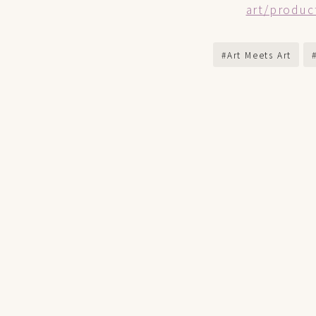
art/produc
#Art Meets Art