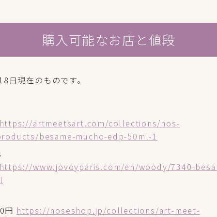
購入可能なお店と値段
月18日現在のものです。
https://artmeetsart.com/collections/nos-
/products/besame-mucho-edp-50ml-1
s
https://www.jovoyparis.com/en/woody/7340-bes
l
200円
https://noseshop.jp/collections/art-meet-